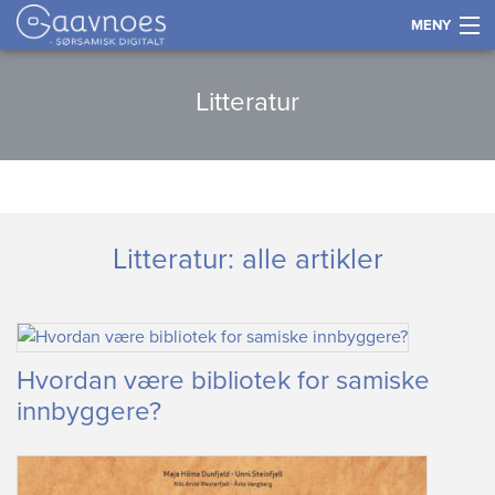
MENY
Gå
Forstørre
Historie
Litteratur
til
skrift
innholdet
Språk
Næring
Litteratur: alle artikler
Kultur og samfunn
Kart
Hvordan være bibliotek for samiske
Tidslinje
innbyggere?
Kontakt