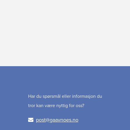
Har du spørsmål eller informasjon du
tror kan være nyttig for oss?
post@gaavnoes.no