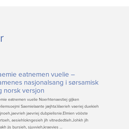
r
aemie eatnemen vuelie –
amenes nasjonalsang i sørsamisk
g norsk versjon
mie eatnemen vuelie Noerhtenaestiej gïjken
liemsoejmi Saemielaante jæjhta.Vaerieh vaeriej duekieh
jnoeh,jaevrieh jaevriej dubpielisnie.Elmien vööste
rtoeh, aesiehlokngesieh jïh vitnededtieh.Johkh jïh
akh jis bursieh, sjuvvieh,kraevies …