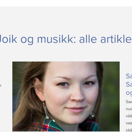
Joik og musikk: alle artikle
S
S
e
o
Sae
nue
våå
vaa
skå