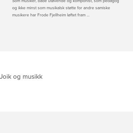
Som musiker, både utøvende og komponist, som pedagog
og ikke minst som musikalsk støtte for andre samiske
musikere har Frode Fjellheim løftet fram …
Joik og musikk