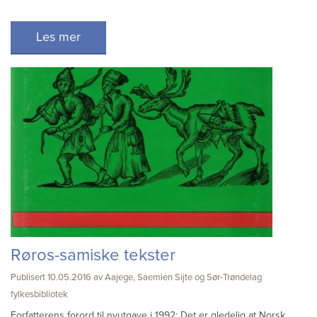
Les mer
Røros-samiske tekster
Publisert 10.05.2016 av Aajege, Saemien Sijte og Sør-Trøndelag
fylkesbibliotek
Forfatterens forord til nyutgave i 1992: Det er gledelig at Norsk