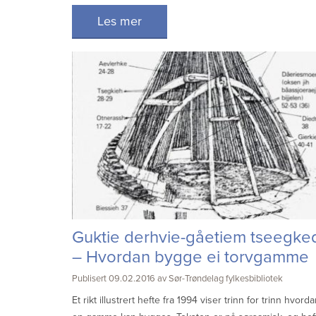
Les mer
Guktie derhvie-gåetiem tseegke
– Hvordan bygge ei torvgamme
Publisert 09.02.2016 av Sør-Trøndelag fylkesbibliotek
Et rikt illustrert hefte fra 1994 viser trinn for trinn hvord