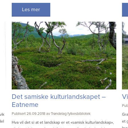
Les mer
Det samiske kulturlandskapet –
V
Eatneme
Pub
Publisert 26.09.2018 av Trøndelag fylkesbibliotek
vik
Gra
del
et 
Hva vil det si at et landskap er et «samisk kulturlandskap»,