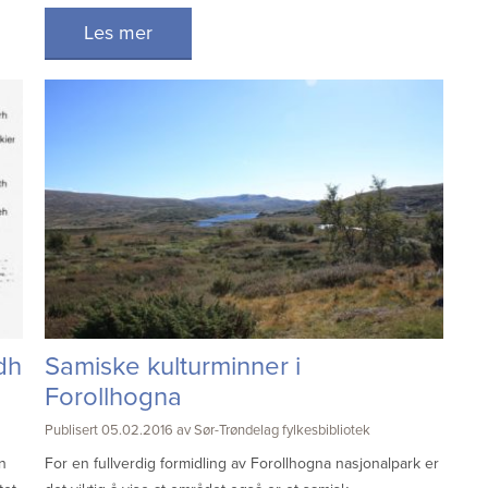
Les mer
dh
Samiske kulturminner i
Forollhogna
Publisert 05.02.2016 av Sør-Trøndelag fylkesbibliotek
an
For en fullverdig formidling av Forollhogna nasjonalpark er