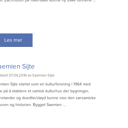
er Zachrisson på 1980-tallet kunne ny tolke funnene …
Les mer
aemien Sijte
lisert 07.04.2016 av Saemien Sijte
mien Sijte startet som en kulturforening i 1964 med
te på å etablere et samisk kulturhus der bygninger,
nstander og duedtie/sløyd kunne vise den sørsamiske
turen og historien. Bygget Saemien …