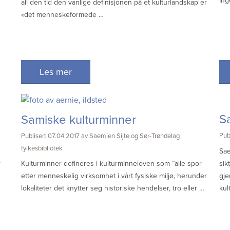
Ing
all den tid den vanlige definisjonen på et kulturlandskap er
«det menneskeformede …
Les mer
S
Samiske kulturminner
Pub
Publisert 07.04.2017 av Saemien Sijte og Sør-Trøndelag
fylkesbibliotek
Sae
r
sik
Kulturminner defineres i kulturminneloven som ”alle spor
gje
etter menneskelig virksomhet i vårt fysiske miljø, herunder
kul
lokaliteter det knytter seg historiske hendelser, tro eller …