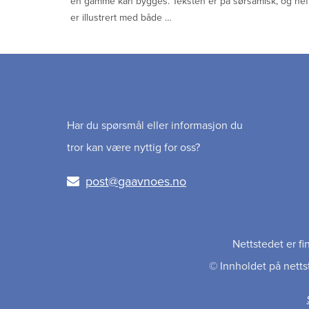
en gamme kan bygges. Teksten er på sørsamisk, og hef
er illustrert med både …
Har du spørsmål eller informasjon du
tror kan være nyttig for oss?
post@gaavnoes.no
Nettstedet er f
© Innholdet på nettst