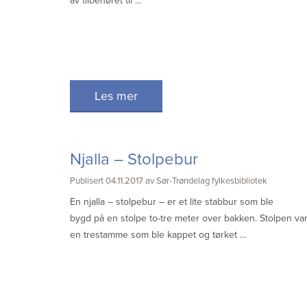
av tilbehøret til …
Les mer
Njalla – Stolpebur
Publisert 04.11.2017 av Sør-Trøndelag fylkesbibliotek
En njalla – stolpebur – er et lite stabbur som ble
bygd på en stolpe to-tre meter over bakken. Stolpen va
en trestamme som ble kappet og tørket …