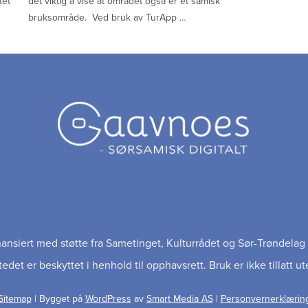
tet
det viktig å vise at området også er et samisk
bruksområde. Ved bruk av TurApp …
inansiert med støtte fra Sametinget, Kulturrådet og Sør-Trøndel
edet er beskyttet i henhold til opphavsrett. Bruk er ikke tillatt ut
Sitemap
| Bygget på
WordPress
av
Smart Media AS
|
Personvernerklærin