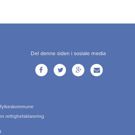
Del denne siden i sosiale media
Facebook
Twitter
Google
Email
+
ag fylkeskommune
en rettighetsklarering
g