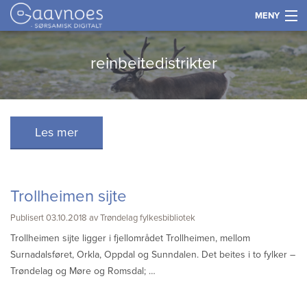
MENY
Gå
Forstørre
Historie
reinbeitedistrikter
til
skrift
innholdet
Språk
Næring
Les mer
Kultur og samfunn
Trollheimen sijte
Kart
Publisert 03.10.2018 av Trøndelag fylkesbibliotek
Trollheimen sijte ligger i fjellområdet Trollheimen, mellom
Tidslinje
Surnadalsføret, Orkla, Oppdal og Sunndalen. Det beites i to fylker –
Trøndelag og Møre og Romsdal; …
Kontakt