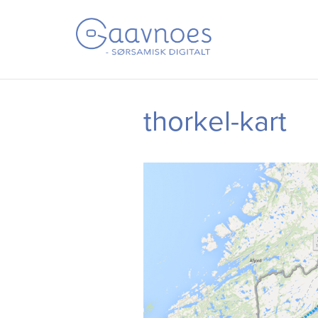
Gaavnoes
–
Sørsamisk
Gå
Forstørre
Digitalt
til
skrift
thorkel-kart
innholdet