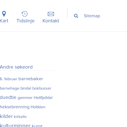
Sitemap
Kart
Tidslinje
Kontakt
Andre søkeord
barnebøker
6. februar
barnehage
bindal
bokbusser
duedtie
gammer
Hattfjelldal
heksebrenning
Holtålen
kilder
kirkeliv
kulturminner
kunst