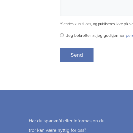
*Sendes kun til oss, og publiseres ikke på si
Jeg bekrefter at jeg godkjenner
per
Send
Har du spørsmål eller informasjon du
tror kan være nyttig for oss?