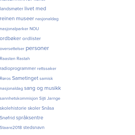
livet med
landsmøter
museer
reinen
nasjonaldag
nasjonalparker
NOU
ordbøker
ordlister
personer
oversettelser
Raasten Rastah
radioprogrammer
rettssaker
Sametinget
Røros
samisk
sang og musikk
nasjonaldag
sannhetskommisjon
Sijti Jarnge
skolehistorie
skoler
Snåsa
språksentre
Snøfrid
stedsnavn
Staare2018