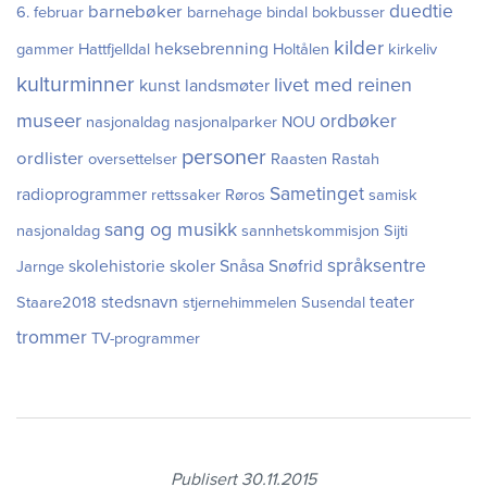
duedtie
barnebøker
6. februar
barnehage
bindal
bokbusser
kilder
heksebrenning
gammer
Hattfjelldal
Holtålen
kirkeliv
kulturminner
livet med reinen
kunst
landsmøter
museer
ordbøker
nasjonaldag
nasjonalparker
NOU
personer
ordlister
oversettelser
Raasten Rastah
Sametinget
radioprogrammer
rettssaker
Røros
samisk
sang og musikk
nasjonaldag
sannhetskommisjon
Sijti
språksentre
skolehistorie
skoler
Snåsa
Snøfrid
Jarnge
stedsnavn
teater
Staare2018
stjernehimmelen
Susendal
trommer
TV-programmer
Publisert 30.11.2015