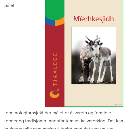
Sitemap
på et
terminologiprosjekt der målet er å ivareta og formidle
termer og tradisjoner innenfor temaet kalvmerking. Det kan
brukes av alle som ønsker å jobbe med det sørsamiske