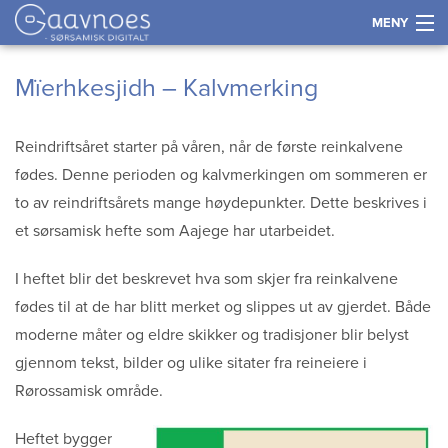
MENY
Gå
Forstørre
Historie
Mïerhkesjidh – Kalvmerking
til
skrift
innholdet
Språk
Reindriftsåret starter på våren, når de første reinkalvene
fødes. Denne perioden og kalvmerkingen om sommeren er
Næring
to av reindriftsårets mange høydepunkter. Dette beskrives i
et sørsamisk hefte som Aajege har utarbeidet.
Kultur og samfunn
I heftet blir det beskrevet hva som skjer fra reinkalvene
Kart
fødes til at de har blitt merket og slippes ut av gjerdet. Både
moderne måter og eldre skikker og tradisjoner blir belyst
Tidslinje
gjennom tekst, bilder og ulike sitater fra reineiere i
Rørossamisk område.
Kontakt
Heftet bygger