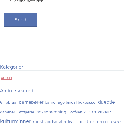
til denne nettsiden.
Send
Kategorier
Artikler
Andre søkeord
duedtie
barnebøker
6. februar
barnehage
bindal
bokbusser
kilder
heksebrenning
gammer
Hattfjelldal
Holtålen
kirkeliv
kulturminner
museer
livet med reinen
kunst
landsmøter