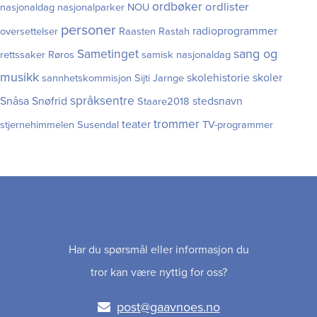
ordbøker
ordlister
nasjonaldag
nasjonalparker
NOU
personer
radioprogrammer
oversettelser
Raasten Rastah
Sametinget
sang og
rettssaker
Røros
samisk nasjonaldag
musikk
skolehistorie
skoler
sannhetskommisjon
Sijti Jarnge
språksentre
Snåsa
Snøfrid
stedsnavn
Staare2018
trommer
teater
stjernehimmelen
Susendal
TV-programmer
Har du spørsmål eller informasjon du
tror kan være nyttig for oss?
post@gaavnoes.no