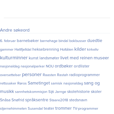
Andre søkeord
duedtie
barnebøker
6. februar
barnehage
bindal
bokbusser
kilder
heksebrenning
gammer
Hattfjelldal
Holtålen
kirkeliv
kulturminner
museer
livet med reinen
kunst
landsmøter
ordbøker
ordlister
nasjonaldag
nasjonalparker
NOU
personer
radioprogrammer
oversettelser
Raasten Rastah
Sametinget
sang og
rettssaker
Røros
samisk nasjonaldag
musikk
skolehistorie
skoler
sannhetskommisjon
Sijti Jarnge
språksentre
Snåsa
Snøfrid
stedsnavn
Staare2018
trommer
teater
stjernehimmelen
Susendal
TV-programmer