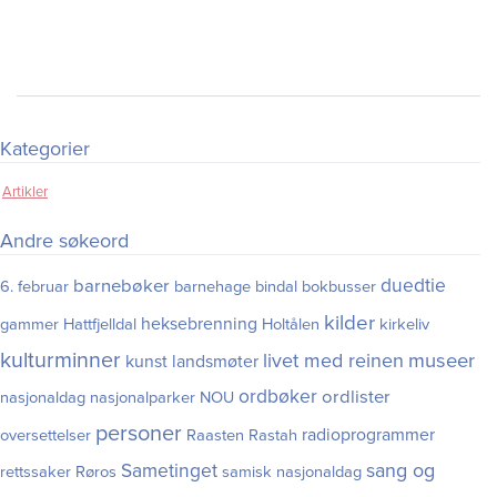
Kategorier
Artikler
Andre søkeord
duedtie
barnebøker
6. februar
barnehage
bindal
bokbusser
kilder
heksebrenning
gammer
Hattfjelldal
Holtålen
kirkeliv
kulturminner
museer
livet med reinen
kunst
landsmøter
ordbøker
ordlister
nasjonaldag
nasjonalparker
NOU
personer
radioprogrammer
oversettelser
Raasten Rastah
Sametinget
sang og
rettssaker
Røros
samisk nasjonaldag