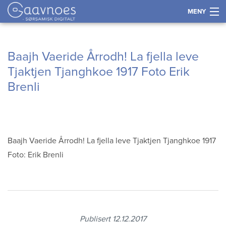
MENY
Historie
Gå
Forstørre
Baajh Vaeride Årrodh! La fjella leve
til
skrift
Språk
Tjaktjen Tjanghkoe 1917 Foto Erik
innholdet
Brenli
Næring
Kultur og samfunn
Baajh Vaeride Årrodh! La fjella leve Tjaktjen Tjanghkoe 1917
Kart
Foto: Erik Brenli
Tidslinje
Kontakt
Publisert 12.12.2017