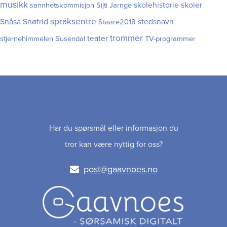
musikk
skolehistorie
skoler
sannhetskommisjon
Sijti Jarnge
språksentre
Snåsa
Snøfrid
stedsnavn
Staare2018
trommer
teater
stjernehimmelen
Susendal
TV-programmer
Har du spørsmål eller informasjon du
tror kan være nyttig for oss?
post@gaavnoes.no