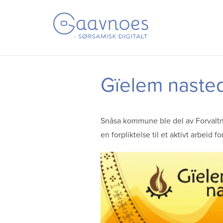
Gaavnoes
–
Sørsamisk
Gå
Forstørre
Digitalt
til
skrift
Gïelem nasted
innholdet
Snåsa kommune ble del av Forvaltni
en forpliktelse til et aktivt arbeid