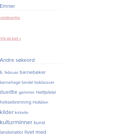
Emner
språksentre
Vis på kart »
Andre søkeord
barnebøker
6. februar
barnehage
bindal
bokbusser
duedtie
gammer
Hattfjelldal
heksebrenning
Holtålen
kilder
kirkeliv
kulturminner
kunst
livet med
landsmøter