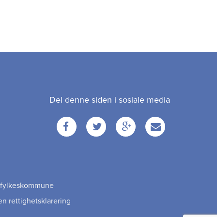
Del denne siden i sosiale media
Facebook
Twitter
Google
Email
+
ag fylkeskommune
en rettighetsklarering