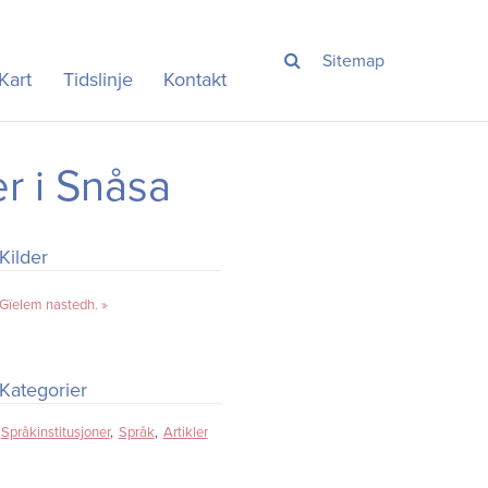
Sitemap
Kart
Tidslinje
Kontakt
r i Snåsa
Kilder
Gïelem nastedh.
Kategorier
Språkinstitusjoner
Språk
Artikler