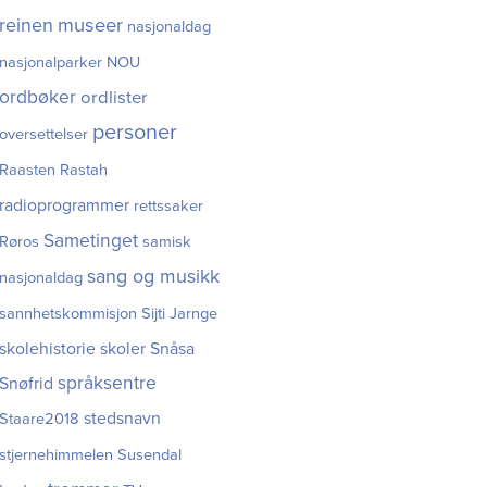
museer
reinen
nasjonaldag
nasjonalparker
NOU
ordbøker
ordlister
personer
oversettelser
Raasten Rastah
radioprogrammer
rettssaker
Sametinget
Røros
samisk
sang og musikk
nasjonaldag
sannhetskommisjon
Sijti Jarnge
skolehistorie
skoler
Snåsa
språksentre
Snøfrid
stedsnavn
Staare2018
stjernehimmelen
Susendal