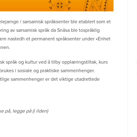
lejarnge / sørsamisk språksenter ble etablert som et
jøring av sørsamisk språk da Snåsa ble tospråklig
lem nastedh et permanent språksenter under «Enhet
unen.
k språk og kultur ved å tilby opplæringstiltak, kurs
brukes i sosiale og praktiske sammenhenger.
entlige sammenhenger er det viktige utadrettede
 på, legge på (i ilden)