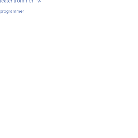
trommer
teater
TV-
programmer