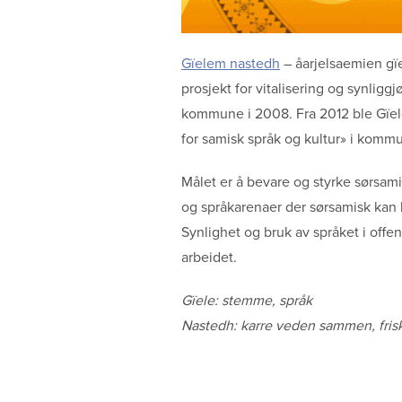
Gïelem nastedh
– åarjelsaemien gïe
prosjekt for vitalisering og synligg
kommune i 2008. Fra 2012 ble Gïe
for samisk språk og kultur» i komm
Målet er å bevare og styrke sørsamis
og språkarenaer der sørsamisk kan 
Synlighet og bruk av språket i off
arbeidet.
Gïele: stemme, språk
Nastedh: karre veden sammen, friske