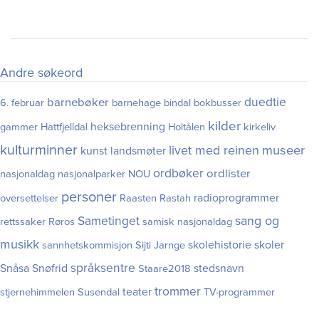
Andre søkeord
duedtie
barnebøker
6. februar
barnehage
bindal
bokbusser
kilder
heksebrenning
gammer
Hattfjelldal
Holtålen
kirkeliv
kulturminner
museer
livet med reinen
kunst
landsmøter
ordbøker
ordlister
nasjonaldag
nasjonalparker
NOU
personer
radioprogrammer
oversettelser
Raasten Rastah
Sametinget
sang og
rettssaker
Røros
samisk nasjonaldag
musikk
skolehistorie
skoler
sannhetskommisjon
Sijti Jarnge
språksentre
Snåsa
Snøfrid
stedsnavn
Staare2018
trommer
teater
stjernehimmelen
Susendal
TV-programmer