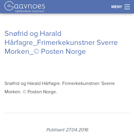
MENY
Historie
Gå
Forstørre
Snøfrid og Harald
til
skrift
Språk
Hårfagre_Frimerkekunstner Sverre
innholdet
Morken_© Posten Norge
Næring
Kultur og samfunn
Snøfrid og Harald Hårfagre. Frimerkekunstner: Sverre
Kart
Morken. © Posten Norge.
Tidslinje
Kontakt
Publisert 27.04.2016