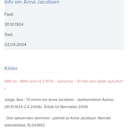
Info om Anna Jacobsen
Født:
30.10.1924
Død:
02.04.2004
Kilder
NRK.no - NRKs arkiv 9.2.1979 – Sørsamer – Et folk uten språk og kultur?
Jünge, Åke - Til minne om Anna Jacobsen - Jaahkenelkien Aanna :
(30.10.1924-2.4-2004)». Årbok for Namdalen 2006
- Den sørsamiske stemmen : portrett av Anna Jacobsen. Namdal
arbeiderblad, 15.04.1992