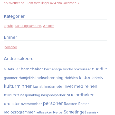
arkivverket.no - Fem fortellinger av Anna Jacobsen.
Kategorier
Språk
Kultur og samfunn
Artikler
Emner
personer
Andre søkeord
duedtie
barnebøker
6. februar
barnehage
bindal
bokbusser
kilder
heksebrenning
gammer
Hattfjelldal
Holtålen
kirkeliv
kulturminner
livet med reinen
kunst
landsmøter
museer
ordbøker
nasjonaldag
nasjonalparker
NOU
personer
ordlister
oversettelser
Raasten Rastah
Sametinget
radioprogrammer
rettssaker
Røros
samisk