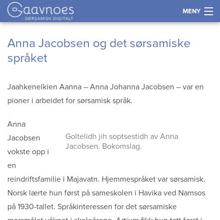
MENY
Gå
Forstørre
Historie
Anna Jacobsen og det sørsamiske
til
skrift
språket
innholdet
Språk
Jaahkenelkien Aanna – Anna Johanna Jacobsen – var en
Næring
pioner i arbeidet for sørsamisk språk.
Kultur og samfunn
Anna
Goltelidh jih soptsestidh av Anna
Jacobsen
Kart
Jacobsen. Bokomslag.
vokste opp i
en
Tidslinje
reindriftsfamilie i Majavatn. Hjemmespråket var sørsamisk.
Norsk lærte hun først på sameskolen i Havika ved Namsos
Kontakt
på 1930-tallet. Språkinteressen for det sørsamiske