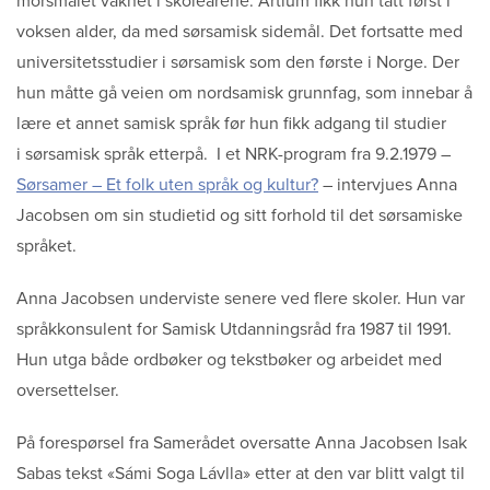
morsmålet våknet i skoleårene. Artium fikk hun tatt først i
Sitemap
voksen alder, da med sørsamisk sidemål. Det fortsatte med
universitetsstudier i sørsamisk som den første i Norge. Der
hun måtte gå veien om nordsamisk grunnfag, som innebar å
lære et annet samisk språk før hun fikk adgang til studier
i sørsamisk språk etterpå. I et NRK-program fra 9.2.1979 –
Sørsamer – Et folk uten språk og kultur?
– intervjues Anna
Jacobsen om sin studietid og sitt forhold til det sørsamiske
språket.
Anna Jacobsen underviste senere ved flere skoler. Hun var
språkkonsulent for Samisk Utdanningsråd fra 1987 til 1991.
Hun utga både ordbøker og tekstbøker og arbeidet med
oversettelser.
På forespørsel fra Samerådet oversatte Anna Jacobsen Isak
Sabas tekst «Sámi Soga Lávlla» etter at den var blitt valgt til