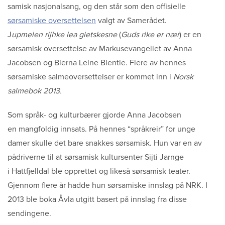
samisk nasjonalsang, og den står som den offisielle
sørsamiske oversettelsen
valgt av Samerådet.
J
upmelen rijhke lea gietskesne
(
Guds rike er nær
) er en
sørsamisk oversettelse av Markusevangeliet av Anna
Jacobsen og Bierna Leine Bientie. Flere av hennes
sørsamiske salmeoversettelser er kommet inn i
Norsk
salmebok 2013.
Som språk- og kulturbærer gjorde Anna Jacobsen
en mangfoldig innsats. På hennes “språkreir” for unge
damer skulle det bare snakkes sørsamisk. Hun var en av
pådriverne til at sørsamisk kultursenter Sijti Jarnge
i Hattfjelldal ble opprettet og likeså sørsamisk teater.
Gjennom flere år hadde hun sørsamiske innslag på NRK. I
2013 ble boka Åvla utgitt basert på innslag fra disse
sendingene.