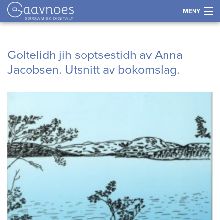
MENY
Historie
Gå
Forstørre
Goltelidh jih soptsestidh av Anna
til
skrift
Språk
Jacobsen. Utsnitt av bokomslag.
innholdet
Næring
Kultur og samfunn
Kart
Tidslinje
Kontakt