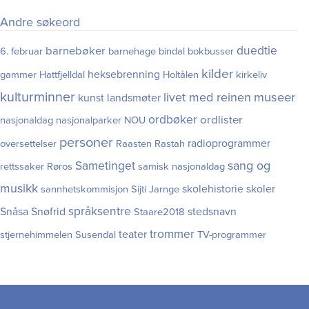
Andre søkeord
duedtie
barnebøker
6. februar
barnehage
bindal
bokbusser
kilder
heksebrenning
gammer
Hattfjelldal
Holtålen
kirkeliv
kulturminner
museer
livet med reinen
kunst
landsmøter
ordbøker
ordlister
nasjonaldag
nasjonalparker
NOU
personer
radioprogrammer
oversettelser
Raasten Rastah
Sametinget
sang og
rettssaker
Røros
samisk nasjonaldag
musikk
skolehistorie
skoler
sannhetskommisjon
Sijti Jarnge
språksentre
Snåsa
Snøfrid
stedsnavn
Staare2018
trommer
teater
stjernehimmelen
Susendal
TV-programmer