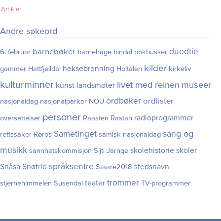
Artikler
Andre søkeord
duedtie
barnebøker
6. februar
barnehage
bindal
bokbusser
kilder
heksebrenning
gammer
Hattfjelldal
Holtålen
kirkeliv
kulturminner
museer
livet med reinen
kunst
landsmøter
ordbøker
ordlister
nasjonaldag
nasjonalparker
NOU
personer
radioprogrammer
oversettelser
Raasten Rastah
Sametinget
sang og
rettssaker
Røros
samisk nasjonaldag
musikk
skolehistorie
skoler
sannhetskommisjon
Sijti Jarnge
språksentre
Snåsa
Snøfrid
stedsnavn
Staare2018
trommer
teater
stjernehimmelen
Susendal
TV-programmer