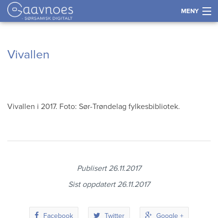
MENY
Historie
Gå
Forstørre
Vivallen
til
skrift
Språk
innholdet
Næring
Vivallen i 2017. Foto: Sør-Trøndelag fylkesbibliotek.
Kultur og samfunn
Kart
Publisert 26.11.2017
Tidslinje
Sist oppdatert 26.11.2017
Kontakt
Facebook
Twitter
Google +