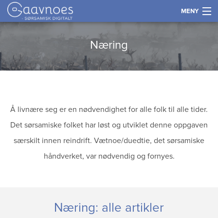
MENY
Gå
Forstørre
Historie
Næring
til
skrift
innholdet
Språk
Næring
Å livnære seg er en nødvendighet for alle folk til alle tider.
Kultur og samfunn
Det sørsamiske folket har løst og utviklet denne oppgaven
særskilt innen reindrift. Vætnoe/duedtie, det sørsamiske
Kart
håndverket, var nødvendig og fornyes.
Tidslinje
Kontakt
Næring: alle artikler