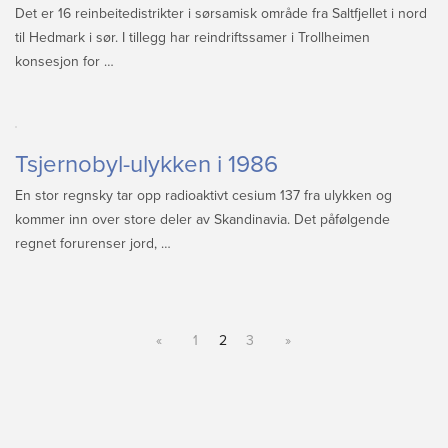
Det er 16 reinbeitedistrikter i sørsamisk område fra Saltfjellet i nord
til Hedmark i sør. I tillegg har reindriftssamer i Trollheimen
konsesjon for …
Tsjernobyl-ulykken i 1986
En stor regnsky tar opp radioaktivt cesium 137 fra ulykken og
kommer inn over store deler av Skandinavia. Det påfølgende
regnet forurenser jord, …
«
1
2
3
»