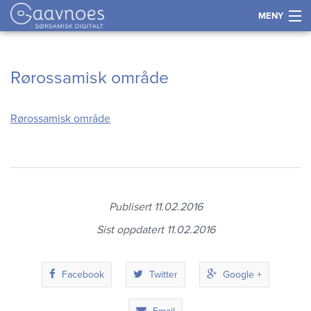
MENY
Historie
Gå
Forstørre
Rørossamisk område
til
skrift
Språk
innholdet
Rørossamisk område
Næring
Kultur og samfunn
Kart
Publisert 11.02.2016
Sist oppdatert 11.02.2016
Tidslinje
Facebook
Twitter
Google +
Kontakt