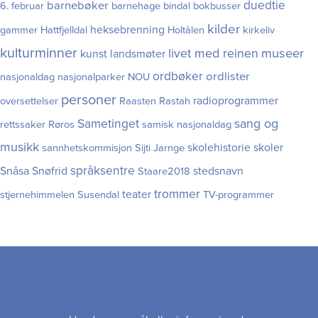
duedtie
barnebøker
6. februar
barnehage
bindal
bokbusser
kilder
heksebrenning
gammer
Hattfjelldal
Holtålen
kirkeliv
kulturminner
museer
livet med reinen
kunst
landsmøter
ordbøker
ordlister
nasjonaldag
nasjonalparker
NOU
personer
radioprogrammer
oversettelser
Raasten Rastah
Sametinget
sang og
rettssaker
Røros
samisk nasjonaldag
musikk
skolehistorie
skoler
sannhetskommisjon
Sijti Jarnge
språksentre
Snåsa
Snøfrid
stedsnavn
Staare2018
trommer
teater
stjernehimmelen
Susendal
TV-programmer